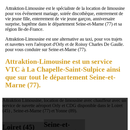
Attraktion-Limousine est le spécialiste de la location de limousine
pour vos événement mariage, soirée discothèque, enterrement de
vie jeune fille, enterrement de vie jeune garçon, anniversaire
surprise, baptême dans le département Seine-et-Marne (77) et sa
région Ile-de-France.
Attraktion-Limousine est une alternative au taxi, pour vos trajets
et navettes vers l'aéroport d'Orly et de Roissy Charles De Gaulle.
pour vous conduire sur Seine-et-Marne (77).
Attraktion-Limousine est un service
VTC à La Chapelle-Saint-Sulpice ainsi
que sur tout le département Seine-et-
Marne (77).
Attraktion Limousine, location de limousine avec chauffeur avec un
service de navette aéroport Orly et CDG disponible dans le Loiret
(45) , Seine-et-Marne (77) et Yonne (89).
Seine-et-
Loiret (45)