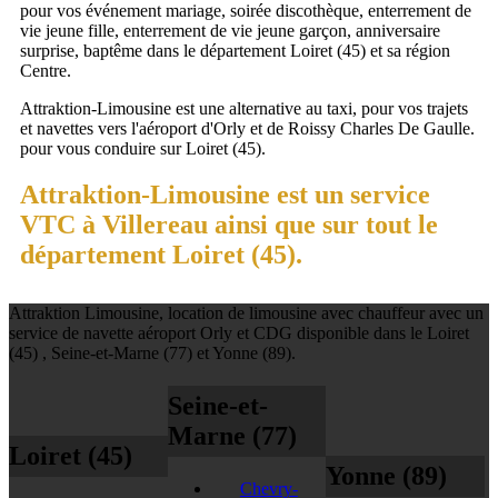
pour vos événement mariage, soirée discothèque, enterrement de
vie jeune fille, enterrement de vie jeune garçon, anniversaire
surprise, baptême dans le département Loiret (45) et sa région
Centre.
Attraktion-Limousine est une alternative au taxi, pour vos trajets
et navettes vers l'aéroport d'Orly et de Roissy Charles De Gaulle.
pour vous conduire sur Loiret (45).
Attraktion-Limousine est un service
VTC à Villereau ainsi que sur tout le
département Loiret (45).
Attraktion Limousine, location de limousine avec chauffeur avec un
service de navette aéroport Orly et CDG disponible dans le Loiret
(45) , Seine-et-Marne (77) et Yonne (89).
Seine-et-
Marne (77)
Loiret (45)
Yonne (89)
Chevry-