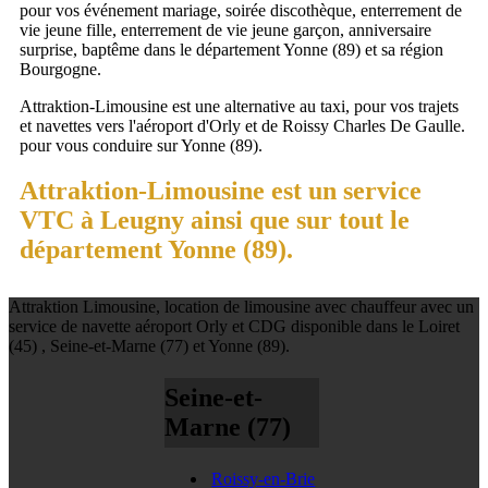
pour vos événement mariage, soirée discothèque, enterrement de
vie jeune fille, enterrement de vie jeune garçon, anniversaire
surprise, baptême dans le département Yonne (89) et sa région
Bourgogne.
Attraktion-Limousine est une alternative au taxi, pour vos trajets
et navettes vers l'aéroport d'Orly et de Roissy Charles De Gaulle.
pour vous conduire sur Yonne (89).
Attraktion-Limousine est un service
VTC à Leugny ainsi que sur tout le
département Yonne (89).
Attraktion Limousine, location de limousine avec chauffeur avec un
service de navette aéroport Orly et CDG disponible dans le Loiret
(45) , Seine-et-Marne (77) et Yonne (89).
Seine-et-
Marne (77)
Roissy-en-Brie