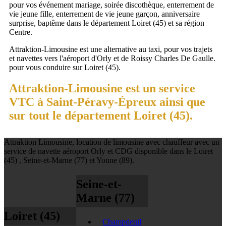
pour vos événement mariage, soirée discothèque, enterrement de
vie jeune fille, enterrement de vie jeune garçon, anniversaire
surprise, baptême dans le département Loiret (45) et sa région
Centre.
Attraktion-Limousine est une alternative au taxi, pour vos trajets
et navettes vers l'aéroport d'Orly et de Roissy Charles De Gaulle.
pour vous conduire sur Loiret (45).
Attraktion-Limousine est un service
VTC à Saint-Péravy-Épreux ainsi que
sur tout le département Loiret (45).
Attraktion Limousine, location de limousine avec chauffeur avec un
service de navette aéroport Orly et CDG disponible dans le Loiret
(45) , Seine-et-Marne (77) et Yonne (89).
Seine-et-
Marne (77)
Loiret (45)
Champdeuil