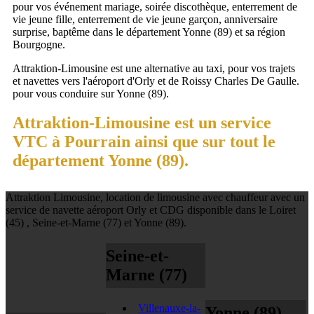
pour vos événement mariage, soirée discothèque, enterrement de
vie jeune fille, enterrement de vie jeune garçon, anniversaire
surprise, baptême dans le département Yonne (89) et sa région
Bourgogne.
Attraktion-Limousine est une alternative au taxi, pour vos trajets
et navettes vers l'aéroport d'Orly et de Roissy Charles De Gaulle.
pour vous conduire sur Yonne (89).
Attraktion-Limousine est un service
VTC à Pourrain ainsi que sur tout le
département Yonne (89).
Attraktion Limousine, location de limousine avec chauffeur avec un
service de navette aéroport Orly et CDG disponible dans le Loiret
(45) , Seine-et-Marne (77) et Yonne (89).
Seine-et-
Marne (77)
Villenauxe-la-
Yonne (89)