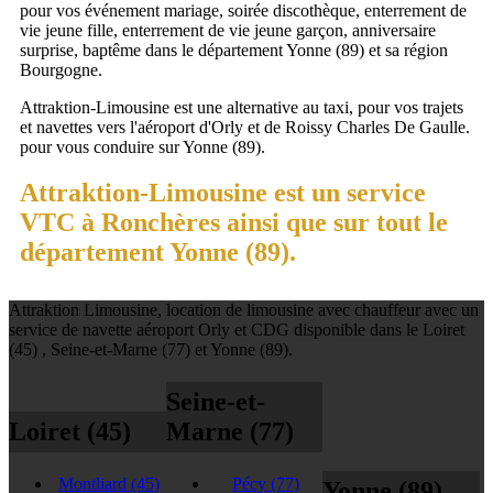
pour vos événement mariage, soirée discothèque, enterrement de
vie jeune fille, enterrement de vie jeune garçon, anniversaire
surprise, baptême dans le département Yonne (89) et sa région
Bourgogne.
Attraktion-Limousine est une alternative au taxi, pour vos trajets
et navettes vers l'aéroport d'Orly et de Roissy Charles De Gaulle.
pour vous conduire sur Yonne (89).
Attraktion-Limousine est un service
VTC à Ronchères ainsi que sur tout le
département Yonne (89).
Attraktion Limousine, location de limousine avec chauffeur avec un
service de navette aéroport Orly et CDG disponible dans le Loiret
(45) , Seine-et-Marne (77) et Yonne (89).
Seine-et-
Loiret (45)
Marne (77)
Montliard
(45)
Pécy
(77)
Yonne (89)