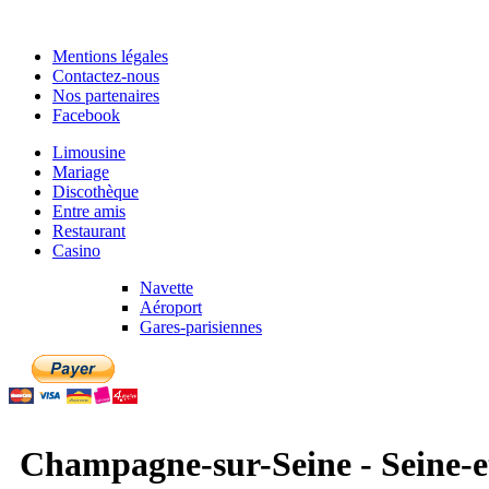
Mentions légales
Contactez-nous
Nos partenaires
Facebook
Limousine
Mariage
Discothèque
Entre amis
Restaurant
Casino
Navette
Aéroport
Gares-parisiennes
Champagne-sur-Seine - Seine-et