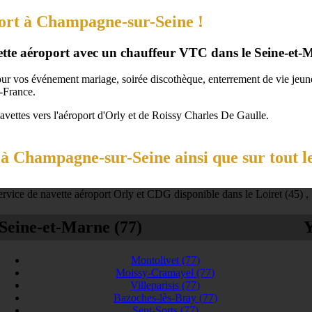
port à Champagne-sur-Seine !
vette aéroport avec un chauffeur VTC dans le Seine-et-
our vos événement mariage, soirée discothèque, enterrement de vie jeune 
-France.
navettes vers l'aéroport d'Orly et de Roissy Charles De Gaulle.
à Champagne-sur-Seine ainsi que sur tout l
rvice de navette aéroport Orly et CDG disponible dans le Loiret (45) ,
Seine-et-Marne (77)
Y
Montolivet
(77)
Moissy-Cramayel
(77)
Villeparisis
(77)
Bazoches-lès-Bray
(77)
Sept-Sorts
(77)