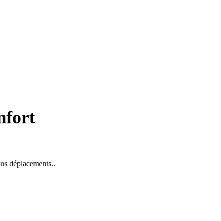
nfort
 vos déplacements..