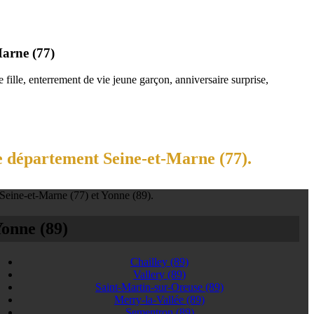
Marne (77)
fille, enterrement de vie jeune garçon, anniversaire surprise,
e département Seine-et-Marne (77).
 Seine-et-Marne (77) et Yonne (89).
onne (89)
Chailley
(89)
Vallery
(89)
Saint-Martin-sur-Oreuse
(89)
Merry-la-Vallée
(89)
Sementron
(89)