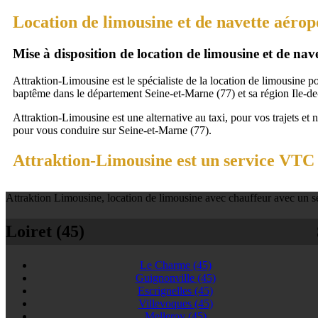
Location de limousine et de navette aéro
Mise à disposition de location de limousine et de na
Attraktion-Limousine est le spécialiste de la location de limousine p
baptême dans le département Seine-et-Marne (77) et sa région Ile-de
Attraktion-Limousine est une alternative au taxi, pour vos trajets et 
pour vous conduire sur Seine-et-Marne (77).
Attraktion-Limousine est un service VTC 
Attraktion Limousine, location de limousine avec chauffeur avec un se
Loiret (45)
Le Charme
(45)
Guignonville
(45)
Escrignelles
(45)
Villevoques
(45)
Melleroy
(45)