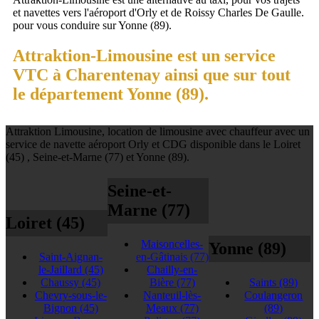
et navettes vers l'aéroport d'Orly et de Roissy Charles De Gaulle.
pour vous conduire sur Yonne (89).
Attraktion-Limousine est un service
VTC à Charentenay ainsi que sur tout
le département Yonne (89).
Attraktion Limousine, location de limousine avec chauffeur avec un
service de navette aéroport Orly et CDG disponible dans le Loiret
(45) , Seine-et-Marne (77) et Yonne (89).
Seine-et-
Marne (77)
Loiret (45)
Maisoncelles-
Yonne (89)
Saint-Aignan-
en-Gâtinais
(77)
le-Jaillard
(45)
Chailly-en-
Chaussy
(45)
Bière
(77)
Saints
(89)
Chevry-sous-le-
Nanteuil-lès-
Coulangeron
Bignon
(45)
Meaux
(77)
(89)