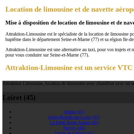
Location de limousine et de navette aérop
Mise à disposition de location de limousine et de na
Attraktion-Limousine est le spécialiste de la location de limousine p
baptême dans le département Seine-et-Marne (77) et sa région Ile-de
Attraktion-Limousine est une alternative au taxi, pour vos trajets et 
pour vous conduire sur Seine-et-Marne (77).
Attraktion-Limousine est un service VTC 
Attraktion Limousine, location de limousine avec chauffeur avec un se
Loiret (45)
Ardon
(45)
Saint-Benoît-sur-Loire
(45)
La Ferté-Saint-Aubin
(45)
Nevoy
(45)
Yèvre-le-Châtel
(45)