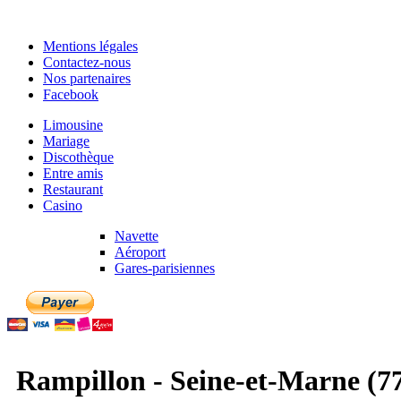
Mentions légales
Contactez-nous
Nos partenaires
Facebook
Limousine
Mariage
Discothèque
Entre amis
Restaurant
Casino
Navette
Aéroport
Gares-parisiennes
Rampillon - Seine-et-Marne (77