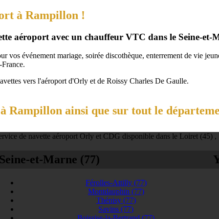
ort à Rampillon !
vette aéroport avec un chauffeur VTC dans le Seine-et-
our vos événement mariage, soirée discothèque, enterrement de vie jeune 
-France.
navettes vers l'aéroport d'Orly et de Roissy Charles De Gaulle.
à Rampillon ainsi que sur tout le départeme
rvice de navette aéroport Orly et CDG disponible dans le Loiret (45) ,
Seine-et-Marne (77)
Y
Férolles-Attilly
(77)
Montdauphin
(77)
Thénisy
(77)
Savins
(77)
Boissise-la-Bertrand
(77)