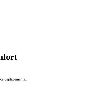
nfort
 vos déplacements..