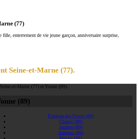
Marne (77)
fille, enterrement de vie jeune garçon, anniversaire surprise,
nt Seine-et-Marne (77).
 Seine-et-Marne (77) et Yonne (89).
onne (89)
Épineau-les-Voves
(89)
Chassy
(89)
Jaulges
(89)
Armeau
(89)
Percey
(89)