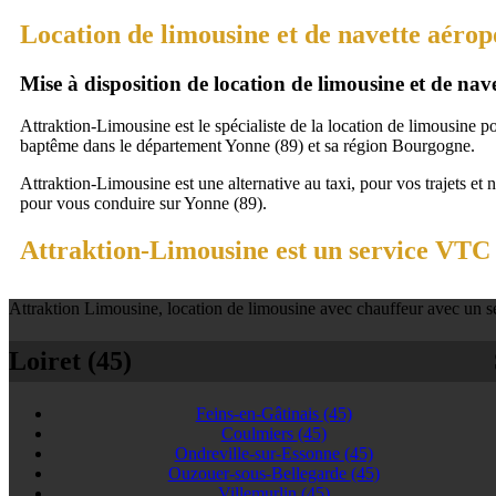
Location de limousine et de navette aéropo
Mise à disposition de location de limousine et de na
Attraktion-Limousine est le spécialiste de la location de limousine p
baptême dans le département Yonne (89) et sa région Bourgogne.
Attraktion-Limousine est une alternative au taxi, pour vos trajets et 
pour vous conduire sur Yonne (89).
Attraktion-Limousine est un service VTC à
Attraktion Limousine, location de limousine avec chauffeur avec un se
Loiret (45)
Feins-en-Gâtinais
(45)
Coulmiers
(45)
Ondreville-sur-Essonne
(45)
Ouzouer-sous-Bellegarde
(45)
Villemurlin
(45)