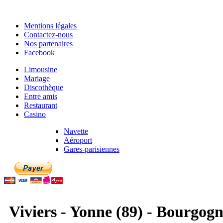
Mentions légales
Contactez-nous
Nos partenaires
Facebook
Limousine
Mariage
Discothèque
Entre amis
Restaurant
Casino
Navette
Aéroport
Gares-parisiennes
Viviers - Yonne (89) - Bourgog