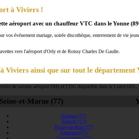
rt à Viviers !
vette aéroport avec un chauffeur VTC dans le Yonne (89
our vos événement mariage, soirée discothèque, enterrement de vie jeune 
navettes vers l'aéroport d'Orly et de Roissy Charles De Gaulle.
 Viviers ainsi que sur tout le département 
rvice de navette aéroport Orly et CDG disponible dans le Loiret (45) ,
Seine-et-Marne (77)
Y
Esmans
(77)
Vignely
(77)
Rozay-en-Brie
(77)
Andrezel
(77)
Coulommiers
(77)