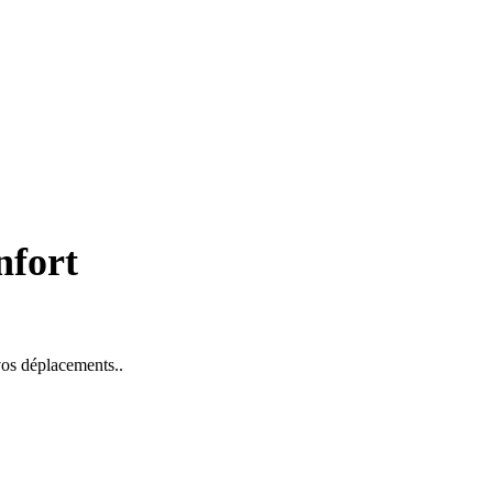
nfort
 vos déplacements..