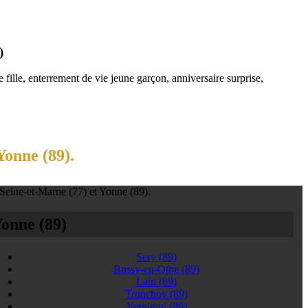
)
fille, enterrement de vie jeune garçon, anniversaire surprise,
Yonne (89).
 Seine-et-Marne (77) et Yonne (89).
onne (89)
Sery
(89)
Bussy-en-Othe
(89)
Lain
(89)
Tronchoy
(89)
Vergigny
(89)