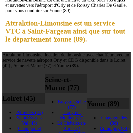
et navettes vers l'aéroport d'Orly et de Roissy Charles De Gaulle.
pour vous conduire sur Yonne (89).
Attraktion-Limousine est un service
VTC à Saint-Fargeau ainsi que sur tout
le département Yonne (89).
Attraktion Limousine, location de limousine avec chauffeur avec un
service de navette aéroport Orly et CDG disponible dans le Loiret
(45) , Seine-et-Marne (77) et Yonne (89).
Seine-et-
Marne (77)
Loiret (45)
Bray-sur-Seine
Yonne (89)
(77)
Pithiviers
(45)
Trocy-en-
Saint-Cyr-en-
Multien
(77)
Chassignelles
Val
(45)
Le Châtelet-en-
(89)
Champoulet
Brie
(77)
Compigny
(89)