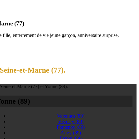
Marne (77)
fille, enterrement de vie jeune garçon, anniversaire surprise,
 Seine-et-Marne (77).
 Seine-et-Marne (77) et Yonne (89).
onne (89)
Varennes
(89)
Vézelay
(89)
Fontenoy
(89)
Augy
(89)
Esnon
(89)