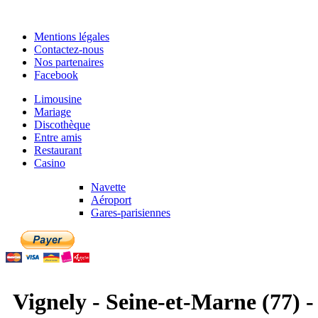
Mentions légales
Contactez-nous
Nos partenaires
Facebook
Limousine
Mariage
Discothèque
Entre amis
Restaurant
Casino
Navette
Aéroport
Gares-parisiennes
Vignely - Seine-et-Marne (77) -