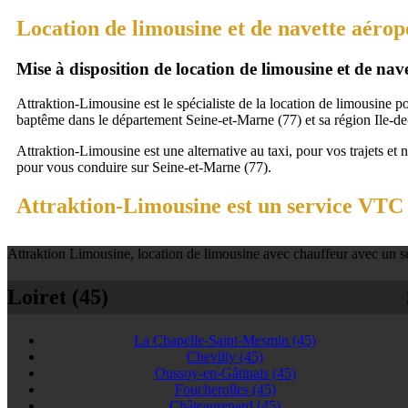
Location de limousine et de navette aérop
Mise à disposition de location de limousine et de na
Attraktion-Limousine est le spécialiste de la location de limousine p
baptême dans le département Seine-et-Marne (77) et sa région Ile-de
Attraktion-Limousine est une alternative au taxi, pour vos trajets et 
pour vous conduire sur Seine-et-Marne (77).
Attraktion-Limousine est un service VTC à
Attraktion Limousine, location de limousine avec chauffeur avec un se
Loiret (45)
La Chapelle-Saint-Mesmin
(45)
Chevilly
(45)
Oussoy-en-Gâtinais
(45)
Foucherolles
(45)
Châteaurenard
(45)