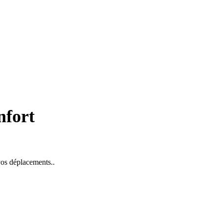
nfort
 vos déplacements..