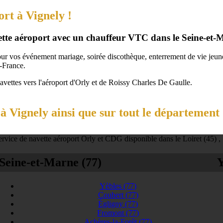
ort à Vignely !
vette aéroport avec un chauffeur VTC dans le Seine-et-
our vos événement mariage, soirée discothèque, enterrement de vie jeune 
-France.
navettes vers l'aéroport d'Orly et de Roissy Charles De Gaulle.
 Vignely ainsi que sur tout le département
rvice de navette aéroport Orly et CDG disponible dans le Loiret (45) ,
Seine-et-Marne (77)
Y
Yèbles
(77)
Coubert
(77)
Égligny
(77)
Fromont
(77)
Achères-la-Forêt
(77)