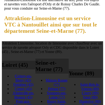
et navettes vers l'aéroport d'Orly et de Roissy Charles De Gaulle.
pour vous conduire sur Seine-et-Marne (77).
Attraktion-Limousine est un service
VTC à Nantouillet ainsi que sur tout le
département Seine-et-Marne (77).
Attraktion Limousine, location de limousine avec chauffeur avec un
service de navette aéroport Orly et CDG disponible dans le Loiret
(45) , Seine-et-Marne (77) et Yonne (89).
Seine-et-
Loiret (45)
Marne (77)
Yonne (89)
Cernoy-en-
Berry
(45)
Maison Rouge
Ferrières
(45)
(77)
Saint-Bris-le-
Cepoy
(45)
Préaux
(77)
Vineux
(89)
Allainville-en-
Souppes-sur-
Cisery
(89)
Beauce
(45)
Loing
(77)
Vaux
(89)
Pont-aux-
Bussy-Saint-
Hauterive
(89)